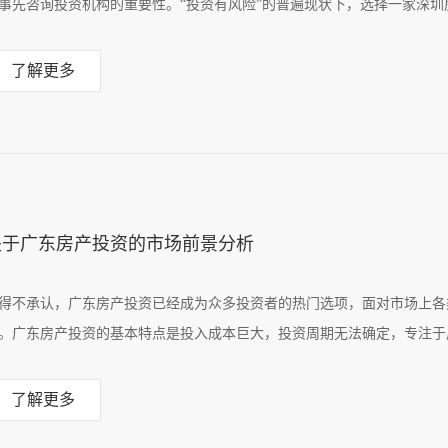
事先咨询投资机构的重要性。“投资有风险”的普遍现状下，选择一家深圳房
了解更多
必要性又体现在哪些方面？一、 大数据的分析能力普通消费者没有综合
场调研收集大数据并形成自己的风险评估体系，根据此可以给出符合不同
科学化的体系是投资者无法靠个人能力实现的。二、 房源信息的掌握力
仅限于深圳市内，全国性乃至海外。有意投资者可以借助其充实的房源信
的预估深圳房产投资公司会综合考虑市场趋势变化与相关政策对房价的影
关于广东房产投资的市场前景分析
险、收益挂钩，机构根据咨询价格的不同推荐不同方案，价格越高，方案
司的投资顾问可帮助投资者认清市场现状有效降低承担风险。但是，并不
得不承认，广东房产投资已经成为众多投资者的热门选项，面对市场上各
可抗因素的存在才能端正心理，才能在风险与收益的心理博弈中胜出并获得.
。广东房产投资的基本特点是投入成本巨大，投资周期无法确定，专注于广
了解更多
通的消费者而言，在有闲钱的前提下也会选择广东房产投资，下面就分析