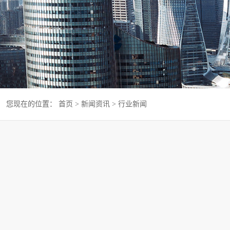
您现在的位置：
首页
>
新闻资讯
>
行业新闻