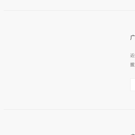
要
房
范
资
房
在
近
的
握
为
展
的
格
视