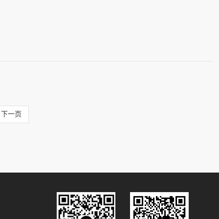
大家先对地产商的情况了解一番，尤其是香港很多不同的地产商有很多不
对待业主以及内部设施方面有一定的差距。所以地产商情况是香港房产
须是大家口中的好位置，所以香港房产投资需要关注的是房产位置，比如
于购物便利同时高楼较多，因此将香港房产投资选择在这个地方还可以
考虑学区情况。香港房产投资价钱多少很多也是跟大陆一样，需要有好的
，如果不是重点学区那么今后出手或者出租都会有些影响；所以对香港
下一页
香港房产投资方向来说，这也是今后能够获得高回报率的三方面，大家
..