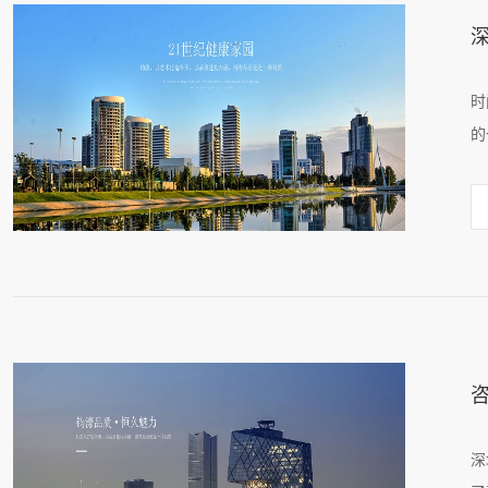
时
的
的
之
能
背
圳
的
点
深
发