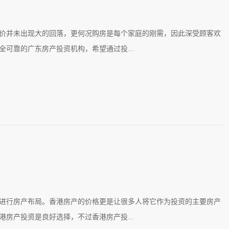
房源附近硬件设施的配置完善，拥有便利的交通条件，将有可能成为抢
三大要点，无非围绕着地段、房价以及房源本身展开，这也是进行房产
价并未出现大的回落，更何况购房是每个家庭的刚需，因此深受顾客欢
分析和筛...
可靠的广东房产投资机构，希望通过投...
期的了解工作。1、处于修建状态的期房资源广东房产投资的对象之一
且名声较大的房地产公司。主要是为了避免出现烂尾房情况的发生，或
各种手续都齐全的二手房资源广东房产投资的对象之二为丰富的二手房
过户简单，安全性较高。但不可忽视的一点是二手房的购买价格不低，
、新建小区下设的各类商铺各种各样的商铺也是广东房产投资的主要对
明显的涨幅。如果投资者想要进行商铺的投资，就要提前对各大新建小
非为期房、二手房以及商铺，另外还有部分处于收尾阶段的房屋也在投
进行房产布局。香港房产的价格更是让很多人将它作为投资的主要房产
成本...
房产投资是良好选择，不过香港房产投...