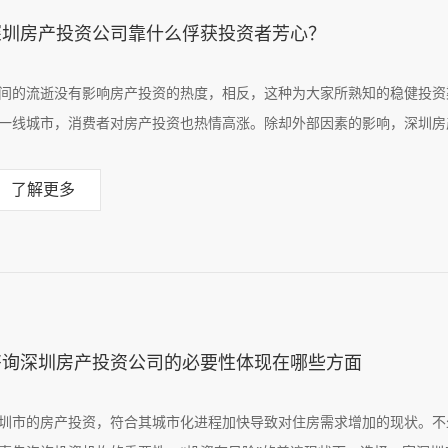
深圳房产投资公司靠什么俘获投资者芳心？
间的流逝没有影响房产投资的热度，相反，这种为大家所熟知的稳健投资
一线城市，消费者对房产投资也热情高涨。除却外部因素的影响，深圳房产
了解更多
选择呢？一、 良好的信誉深圳房产投资公司信誉高体现在两方面：1、
前自己进行比较分析；2、如实告知房源现状，拒绝夸张描述。常言道：“
长期发展的利器。二、 迎合了市场需求深圳市正值城市化的高速发展期
后隐藏着的是投资潜力巨大的升值空间，深圳房产投资公司的行业前景借
房产投资公司的基础。三、 完善的服务从了解客户需求到综合考量给出
咨询深圳房产投资公司的必要性体现在哪些方面
每一个环节。贴心的服务提升了客户体验，也为下次的合作留下伏笔，让
，深圳房产投资公司才能在业内站稳脚跟并从激烈的竞争中脱颖而出。今
圳市的房产投资，符合其城市化进程加快导致对住房需求增加的现状。不
展。内部的优势加上外部的积极因素，深圳房产投资公司对消费者的吸引..