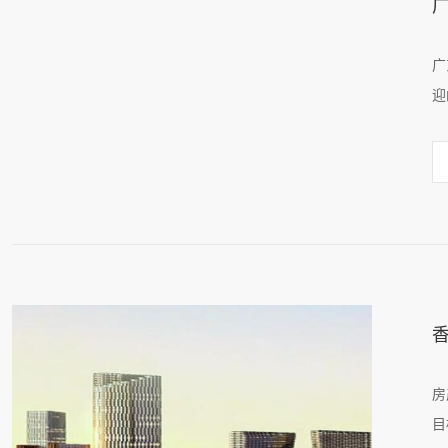
一
手
广
投
迎
资
为
者
资
升
象
区
房
资
目