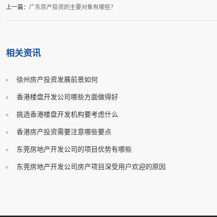
上一篇：
广东房产投资的主要对象有哪些？
相关资讯
徐州房产投资发展前景如何
香港楼盘开发公司哪些方面做得好
挑选香港楼盘开发机构要考虑什么
香港房产投资需要注意哪些要点
东莞房地产开发公司的项目优势有哪些
东莞房地产开发公司房产项目深受用户欢迎的原因