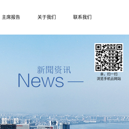
主席报告
关于我们
联系我们
亲，扫一扫
浏览手机云网站