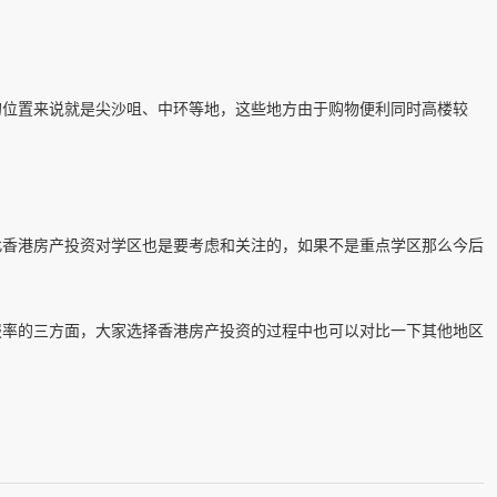
的位置来说就是尖沙咀、中环等地，这些地方由于购物便利同时高楼较
此香港房产投资对学区也是要考虑和关注的，如果不是重点学区那么今后
报率的三方面，大家选择香港房产投资的过程中也可以对比一下其他地区