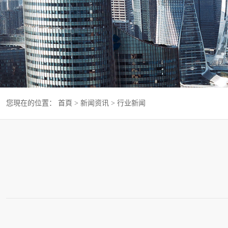
您現在的位置：
首頁
>
新闻资讯
>
行业新闻