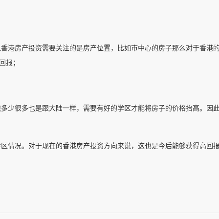
以香港房产投资需要关注的是房产位置，比如市中心的房子那么对于香港
回报；
钱多少很多也是跟大陆一样，需要有好的学区才能将房子的价格抬高。因
学区情况。对于现在的香港房产投资方向来说，这也是今后能够获得高回