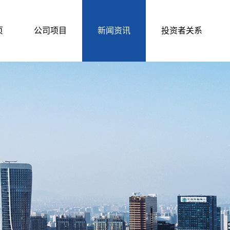
页
公司项目
新闻资讯
投资者关系