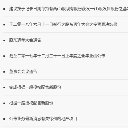
建议按于记录日期每持有两(2)股现有股份获发一(1)股发售股份之基准公开发
于二零一八年六月十一日举行之股东週年大会之投票表决结果
股东週年大会通告
截至二零一七年十二月三十一日止年度之全年业绩公佈
董事会会议通告
完成根据一般授权配售新股份
根据一般授权配售新股份
公佈业务最新消息有关徐州的地产项目