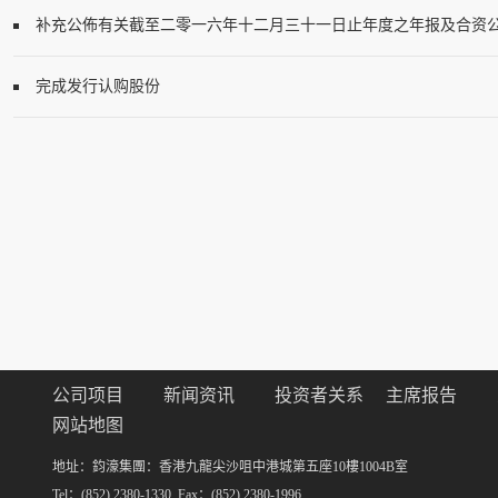
补充公佈有关截至二零一六年十二月三十一日止年度之年报及合资
完成发行认购股份
公司项目
新闻资讯
投资者关系
主席报告
网站地图
地址：鈞濠集團：香港九龍尖沙咀中港城第五座10樓1004B室
Tel：(852) 2380-1330 Fax：(852) 2380-1996