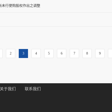
券及尚未行使购股权作出之调整
2
3
4
5
6
7
8
9
关于我们
联系我们