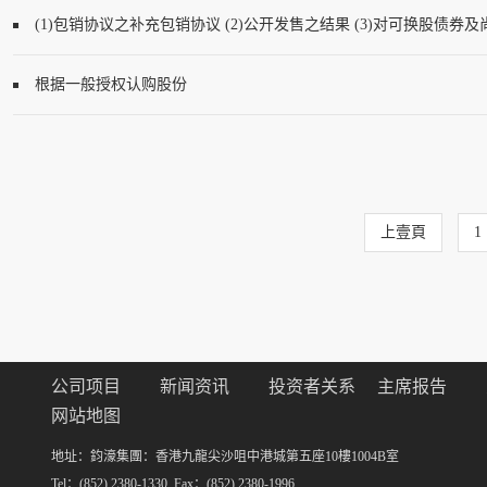
(1)包销协议之补充包销协议 (2)公开发售之结果 (3)对可换股债
根据一般授权认购股份
上壹頁
1
公司项目
新闻资讯
投资者关系
主席报告
网站地图
地址：鈞濠集團：香港九龍尖沙咀中港城第五座10樓1004B室
Tel：(852) 2380-1330 Fax：(852) 2380-1996